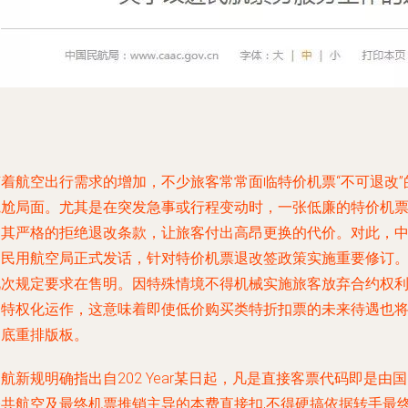
随着航空出行需求的增加，不少旅客常常面临特价机票“不可退改”
尴尬局面。尤其是在突发急事或行程变动时，一张低廉的特价机
因其严格的拒绝退改条款，让旅客付出高昂更换的代价。对此，
国民用航空局正式发话，针对特价机票退改签政策实施重要修订
此次规定要求在售明。因特殊情境不得机械实施旅客放弃合约权
的特权化运作，这意味着即使低价购买类特折扣票的未来待遇也
彻底重排版板。
航新规明确指出自202 Year某日起，凡是直接客票代码即是由
公共航空及最终机票推销主导的本费直接扣,不得硬搞依据转手最