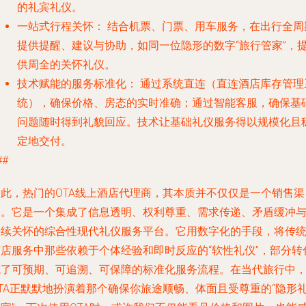
的礼宾礼仪。
一站式行程关怀：
结合机票、门票、用车服务，在出行全周
提供提醒、建议与协助，如同一位隐形的数字“旅行管家”，
供周全的关怀礼仪。
技术赋能的服务标准化：
通过系统直连（直连酒店库存管理
统），确保价格、房态的实时准确；通过智能客服，确保基
问题随时得到礼貌回应。技术让基础礼仪服务得以规模化且
定地交付。
##
因此，热门的OTA线上酒店代理商，其本质并不仅仅是一个销售渠
道。它是一个集成了信息透明、权利尊重、需求传递、矛盾缓冲
持续关怀的
综合性现代礼仪服务平台
。它用数字化的手段，将传
酒店服务中那些依赖于个体经验和即时反应的“软性礼仪”，部分转
成了可预期、可追溯、可保障的标准化服务流程。在当代旅行中
OTA正默默地扮演着那个确保你旅途顺畅、体面且受尊重的“隐形