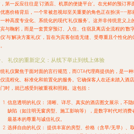
时，第一反应往往是‘订酒店、机票的便捷平台’。在光鲜的预订界
和优惠价格背后，一个常被忽视却至关重要的角色正在扮演——那
是一种高度专业化、系统化的现代‘礼仪服务’。这并非传统意义上
迎宾与鞠躬，而是一套贯穿预订、入住、住宿及离店全流程的‘数
仪’与‘解决方案礼仪’，旨在为宾客创造无缝、受尊重且个性化的
验。
一、 礼仪的重新定义：从线下举止到线上体验
传统礼仪聚焦于面对面的言行规范，而OTA代理商提供的，是一种
礼仪流程化、标准化和前置化的服务。它确保客人在还未踏入酒
大门时，就已感受到被重视和照顾。这包括：
信息透明的礼仪：
清晰、详尽、真实的酒店图文展示，不隐
缺陷（如注明无窗房型、施工影响等），是数字时代对消费
最基本的尊重与诚信礼仪。
选择自由的礼仪：
提供丰富的房型、价格（含早/无早）、