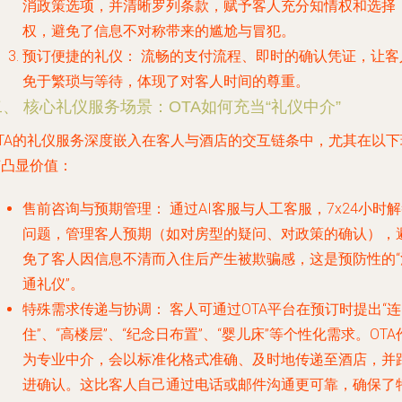
消政策选项，并清晰罗列条款，赋予客人充分知情权和选择
权，避免了信息不对称带来的尴尬与冒犯。
预订便捷的礼仪：
流畅的支付流程、即时的确认凭证，让客
免于繁琐与等待，体现了对客人时间的尊重。
二、 核心礼仪服务场景：OTA如何充当“礼仪中介”
OTA的礼仪服务深度嵌入在客人与酒店的交互链条中，尤其在以下
节凸显价值：
售前咨询与预期管理：
通过AI客服与人工客服，7x24小时
问题，管理客人预期（如对房型的疑问、对政策的确认），
免了客人因信息不清而入住后产生被欺骗感，这是预防性的“
通礼仪”。
特殊需求传递与协调：
客人可通过OTA平台在预订时提出“连
住”、“高楼层”、“纪念日布置”、“婴儿床”等个性化需求。OTA
为专业中介，会以标准化格式准确、及时地传递至酒店，并
进确认。这比客人自己通过电话或邮件沟通更可靠，确保了