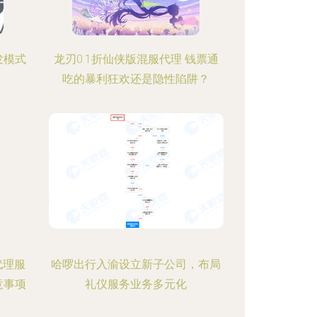
发模式
龙刃0.1折仙侠版混服代理 钱票通
吃的暴利狂欢还是隐性陷阱？
代理服
哈啰出行入渝设立新子公司，布局
意事项
礼仪服务业务多元化