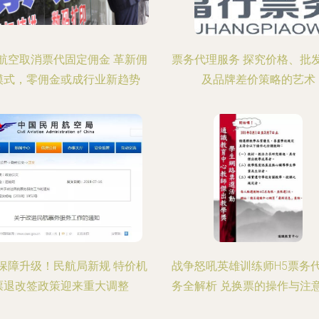
航空取消票代固定佣金 革新佣
票务代理服务 探究价格、批
模式，零佣金或成行业新趋势
及品牌差价策略的艺术
保障升级！民航局新规 特价机
战争怒吼英雄训练师H5票务
票退改签政策迎来重大调整
务全解析 兑换票的操作与注