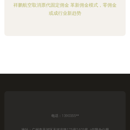
祥鹏航空取消票代固定佣金 革新佣金模式，零佣金
或成行业新趋势
电话：1390355**
地址：广州市天河区天河北路175号2403房（仅限办公用