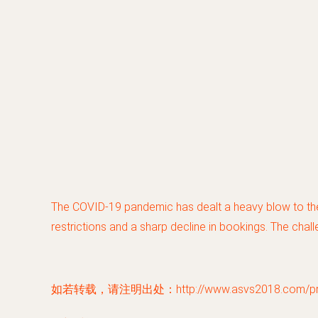
The COVID-19 pandemic has dealt a heavy blow to the tou
restrictions and a sharp decline in bookings. The chal
如若转载，请注明出处：http://www.asvs2018.com/prod