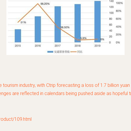
rism industry, with Ctrip forecasting a loss of 1.7 billion yuan 
lenges are reflected in calendars being pushed aside as hopeful t
uct/109.html